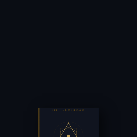
III · DeusHomo