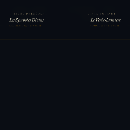
Accueil
Les Six
Extrait
DEUS · HOMO ·
← Livre précédent
Livre suivant →
NATURA
Livres
Les Symboles Divins
Le Verbe-Lumière
DeusNatura · Livre II
HomoDeus · Livre III