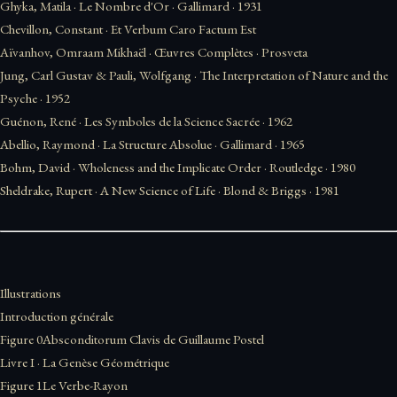
Ghyka, Matila
·
Le Nombre d'Or
· Gallimard ·
1931
Chevillon, Constant
·
Et Verbum Caro Factum Est
Aïvanhov, Omraam Mikhaël
·
Œuvres Complètes
· Prosveta
Jung, Carl Gustav & Pauli, Wolfgang
·
The Interpretation of Nature and the
Psyche
·
1952
Guénon, René
·
Les Symboles de la Science Sacrée
·
1962
Abellio, Raymond
·
La Structure Absolue
· Gallimard ·
1965
Bohm, David
·
Wholeness and the Implicate Order
· Routledge ·
1980
Sheldrake, Rupert
·
A New Science of Life
· Blond & Briggs ·
1981
Illustrations
Introduction générale
Figure 0
Absconditorum Clavis de Guillaume Postel
Livre I · La Genèse Géométrique
Figure 1
Le Verbe-Rayon