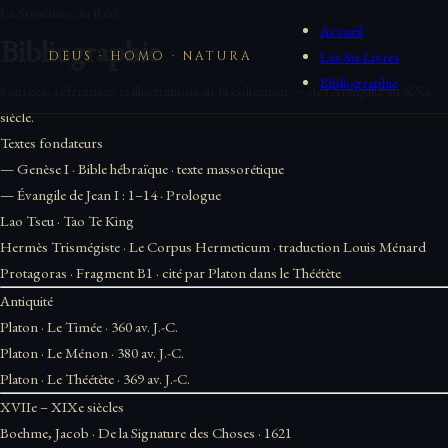
La Structure du Réel
Accueil
Bibliographie
Les Six Livres
DEUS · HOMO · NATURA
Bibliographie
Sources, références et illustrations de la collection — de l'Antiquité au XXe
siècle.
Textes fondateurs
—
Genèse I
· Bible hébraïque · texte massorétique
—
Évangile de Jean I : 1–14
· Prologue
Lao Tseu
·
Tao Te King
Hermès Trismégiste
·
Le Corpus Hermeticum
· traduction Louis Ménard
Protagoras
·
Fragment B1
· cité par Platon dans le Théétète
Antiquité
Platon
·
Le Timée
·
360 av. J.-C.
Platon
·
Le Ménon
·
380 av. J.-C.
Platon
·
Le Théétète
·
369 av. J.-C.
XVIIe – XIXe siècles
Boehme, Jacob
·
De la Signature des Choses
·
1621