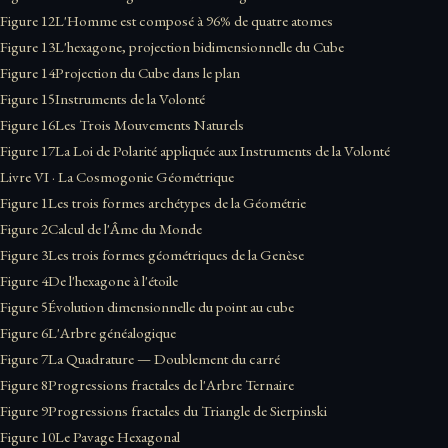
Figure 12
L'Homme est composé à 96% de quatre atomes
Figure 13
L'hexagone, projection bidimensionnelle du Cube
Figure 14
Projection du Cube dans le plan
Figure 15
Instruments de la Volonté
Figure 16
Les Trois Mouvements Naturels
Figure 17
La Loi de Polarité appliquée aux Instruments de la Volonté
Livre VI · La Cosmogonie Géométrique
Figure 1
Les trois formes archétypes de la Géométrie
Figure 2
Calcul de l'Âme du Monde
Figure 3
Les trois formes géométriques de la Genèse
Figure 4
De l'hexagone à l'étoile
Figure 5
Évolution dimensionnelle du point au cube
Figure 6
L'Arbre généalogique
Figure 7
La Quadrature — Doublement du carré
Figure 8
Progressions fractales de l'Arbre Ternaire
Figure 9
Progressions fractales du Triangle de Sierpinski
Figure 10
Le Pavage Hexagonal