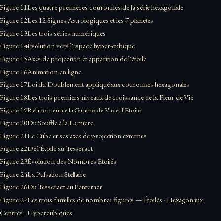
Figure 11
Les quatre premières couronnes de la série hexagonale
Figure 12
Les 12 Signes Astrologiques et les 7 planètes
Figure 13
Les trois séries numériques
Figure 14
Évolution vers l'espace hyper-cubique
Figure 15
Axes de projection et apparition de l'étoile
Figure 16
Animation en ligne
Figure 17
Loi du Doublement appliqué aux couronnes hexagonales
Figure 18
Les trois premiers niveaux de croissance de la Fleur de Vie
Figure 19
Relation entre la Graine de Vie et l'Étoile
Figure 20
Du Souffle à la Lumière
Figure 21
Le Cube et ses axes de projection externes
Figure 22
De l'Étoile au Tesseract
Figure 23
Évolution des Nombres Étoilés
Figure 24
La Pulsation Stellaire
Figure 26
Du Tesseract au Penteract
Figure 27
Les trois familles de nombres figurés — Étoilés · Hexagonaux
Centrés · Hypercubiques