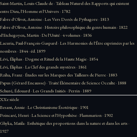
Saint-Martin, Louis-Claude de
·
Tableau Naturel des Rapports qui existent
entre Dieu, l'Homme et l'Univers
·
1782
Fabre d'Olivet, Antoine
·
Les Vers Dorés de Pythagore
·
1813
Fabre d'Olivet, Antoine
·
Histoire philosophique du genre humain
·
1822
d'Etchegoyen, Martin
·
De l'Unité
· 4 volumes ·
1836
Lacuria, Paul-François-Gaspard
·
Les Harmonies de l'Être exprimées par les
nombres
·
1844
· éd. 1899
Lévi, Éliphas
·
Dogme et Rituel de la Haute Magie
·
1854
Lévi, Éliphas
·
La Clef des grands mystères
·
1861
Rziha, Franz
·
Études sur les Marques des Tailleurs de Pierre
·
1883
Papus (Gérard Encausse)
·
Traité Élémentaire de Science Occulte
·
1888
Schuré, Édouard
·
Les Grands Initiés
· Perrin ·
1889
XXe siècle
Besant, Annie
·
Le Christianisme Ésotérique
·
1901
Poincaré, Henri
·
La Science et l'Hypothèse
· Flammarion ·
1902
Ghyka, Matila
·
Esthétique des proportions dans la nature et dans les arts
·
1927