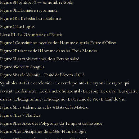
Figure 8
Nombre 73 — 4e nombre étoilé
Figure 9
La Lumière rayonnante
Figure 10
« Bereshit bara Elohim »
Figure 11
Le Logos
Livre III · La Géométrie de l'Esprit
Figure 1
Constitution occulte de l'Homme d'après Fabre d'Olivet
Figure 2
Présence de l'Homme dans les Trois Mondes
Figure 3
Les trois couches de la Personnalité
Figure 4
Solve et Coagula
Figure 5
Basile Valentin · Traité de l'Azoth · 1613
Symboles 0–12
Le cercle vide · Le cercle pointé · Le rayon · Le rayon qui
revient · Le diamètre · Le diamètre horizontal · La croix · Le carré · Les quatre
carrés · L'hexagramme · L'hexagone · La Graine de Vie · L'Œuf de Vie
Figure 6
Les 4 Éléments et les 4 États de la Matière
Figure 7
Les 7 Planètes
Figure 8
Les Axes des Polygones du Temps et de l'Espace
Figure 9
Les Disciplines de la Géo-Numérologie