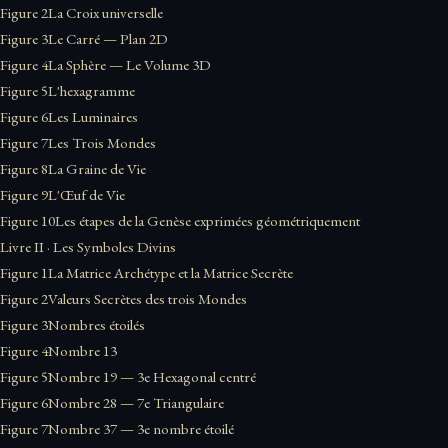
Figure 2
La Croix universelle
Figure 3
Le Carré — Plan 2D
Figure 4
La Sphère — Le Volume 3D
Figure 5
L'hexagramme
Figure 6
Les Luminaires
Figure 7
Les Trois Mondes
Figure 8
La Graine de Vie
Figure 9
L'Œuf de Vie
Figure 10
Les étapes de la Genèse exprimées géométriquement
Livre II · Les Symboles Divins
Figure 1
La Matrice Archétype et la Matrice Secrète
Figure 2
Valeurs Secrètes des trois Mondes
Figure 3
Nombres étoilés
Figure 4
Nombre 13
Figure 5
Nombre 19 — 3e Hexagonal centré
Figure 6
Nombre 28 — 7e Triangulaire
Figure 7
Nombre 37 — 3e nombre étoilé