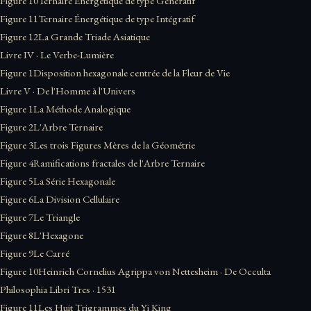
Figure 10
Ternaire Énergétique de type Génératif
Figure 11
Ternaire Énergétique de type Intégratif
Figure 12
La Grande Triade Asiatique
Livre IV · Le Verbe-Lumière
Figure 1
Disposition hexagonale centrée de la Fleur de Vie
Livre V · De l'Homme à l'Univers
Figure 1
La Méthode Analogique
Figure 2
L'Arbre Ternaire
Figure 3
Les trois Figures Mères de la Géométrie
Figure 4
Ramifications fractales de l'Arbre Ternaire
Figure 5
La Série Hexagonale
Figure 6
La Division Cellulaire
Figure 7
Le Triangle
Figure 8
L'Hexagone
Figure 9
Le Carré
Figure 10
Heinrich Cornelius Agrippa von Nettesheim · De Occulta
Philosophia Libri Tres · 1531
Figure 11
Les Huit Trigrammes du Yi King